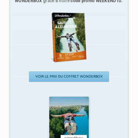
WONDERBOX
grâce à notre
code promo WEEKEND10.
VOIR LE PRIX DU COFFRET WONDERBOX