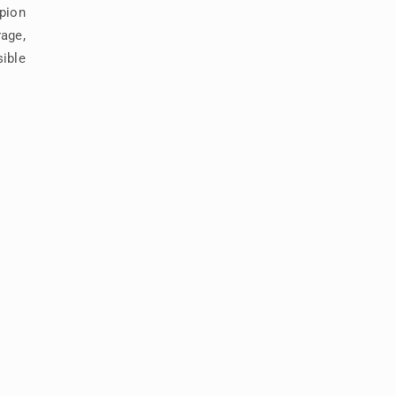
pion
age,
sible