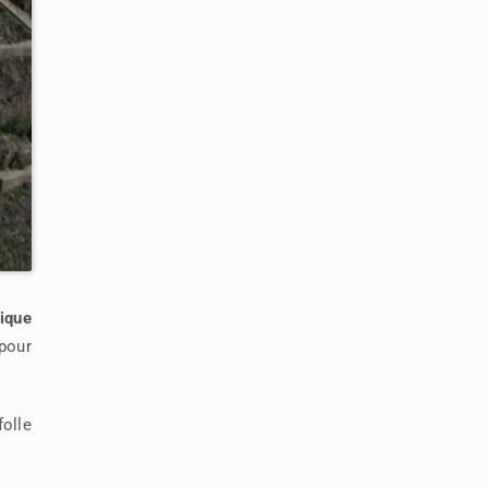
tique
pour
folle