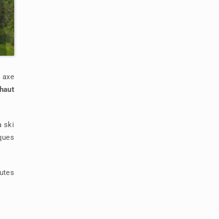
 axe
 haut
à ski
lques
hutes