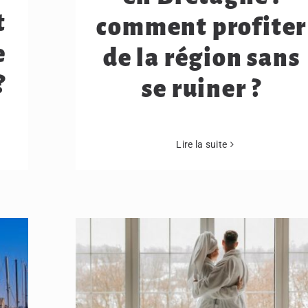
t
comment profiter
e
de la région sans
?
se ruiner ?
Lire la suite