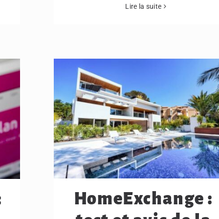
Lire la suite
HomeExchange :
: