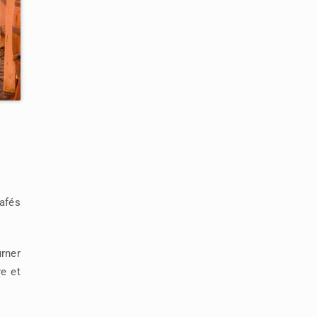
cafés
urner
re et