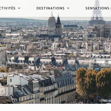
CTIVITÉS
DESTINATIONS
SENSATIONS
DESTINATIONS
FRANCE
PARIS
Les Meilleurs Quartiers Où Loger à Paris Selon Votre Sty