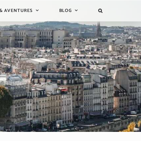
 & AVENTURES
BLOG
le de Voyage