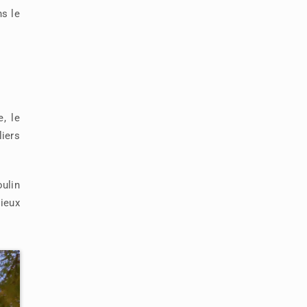
ns le
, le
iers
oulin
ieux