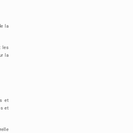
e la
 les
ur la
s et
és et
relle