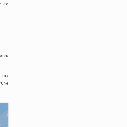
e ce
sées
é aux
’une