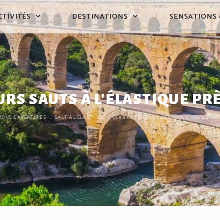
CTIVITÉS
DESTINATIONS
SENSATIONS
URS SAUTS À L'ÉLASTIQUE PR
IONS & AVENTURES
SAUT À L'ÉLASTIQUE
Quels sont les plus beaux sauts à l’élastique à 