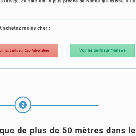
 d’Orange,
ce saut est le plus proche de Nîmes qui existe.
Il fa
et achetez moins cher :
Voir les tarifs sur Manawa
oir les tarifs sur Cap Adrénaline
tique de plus de 50 mètres dans le