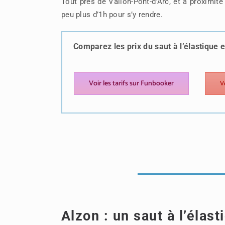
Tout près de Vallon-Pont-d’Arc, et à proximité
peu plus d’1h pour s’y rendre.
Comparez les prix du saut à l’élastique 
Voir les tarifs sur Funbooker
V
Alzon : un saut à l’élas