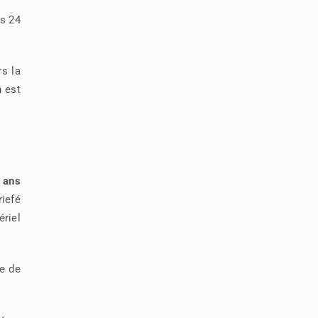
es 24
rs la
n
est
 ans
riefé
ériel
ue de