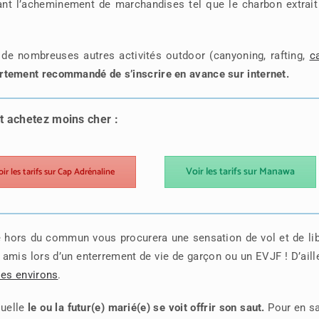
ant l’acheminement de marchandises tel que le charbon extrait
 de nombreuses autres activités outdoor (canyoning, rafting,
c
t fortement recommandé de s’inscrire en avance sur internet.
et achetez moins cher :
Voir les tarifs sur Manawa
oir les tarifs sur Cap Adrénaline
e hors du commun vous procurera une sensation de vol et de li
tre amis lors d’un enterrement de vie de garçon ou un EVJF ! D’aill
es environs
.
uelle
le ou la futur(e) marié(e) se voit offrir son saut.
Pour en sa