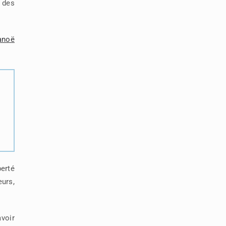
 des
anoë
berté
eurs,
voir