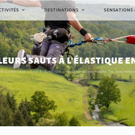
CTIVITÉS
DESTINATIONS
SENSATIONS
LLEURS SAUTS À L'ÉLASTIQUE 
ONS & AVENTURES
SAUT À L'ÉLASTIQUE
Saut à l’élastique en Ardèche : Top 5 des meilleur