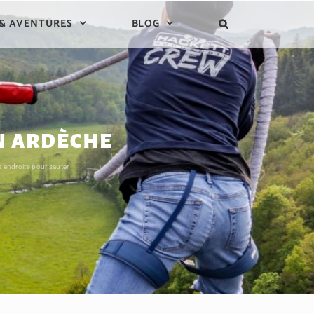
 & AVENTURES
BLOG
EN ARDÈCHE
s endroits pour sauter