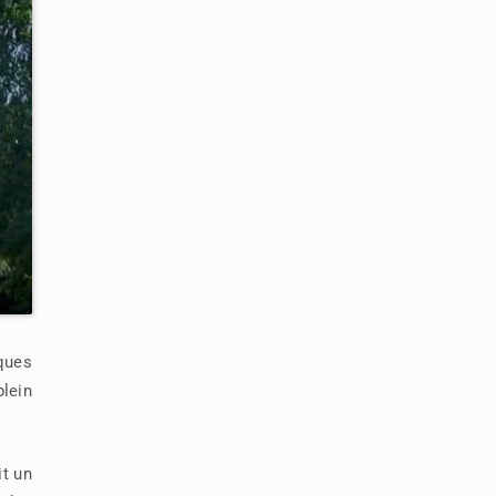
ques
plein
it un