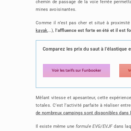
chemin de passage de la voie ferrée permett
mines avoisinantes.
Comme il n’est pas cher et situé à proximité
kayak
,…),
l’affluence est forte en été et il es
Comparez les prix du saut à l’élastique 
Voir les tarifs sur Funbooker
V
Mêlant vitesse et apesanteur, cette expérienc
totales.
C’est l’activité parfaite à réaliser en
de nombreux campings sont disponibles dans l
Il existe même une
formule EVG/EVJF
dans laq