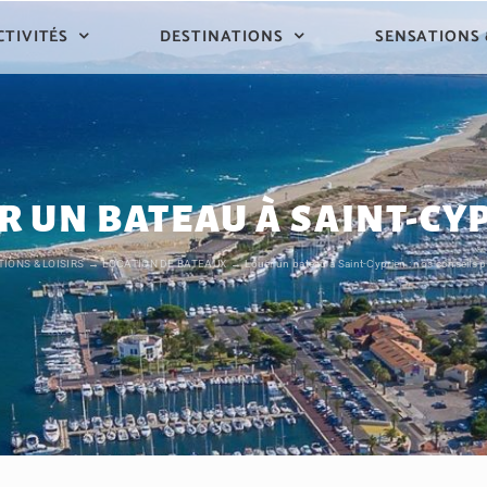
CTIVITÉS
DESTINATIONS
SENSATIONS
R UN BATEAU À SAINT-CY
IONS & LOISIRS
LOCATION DE BATEAUX
Louer un bateau à Saint-Cyprien : nos conseils 