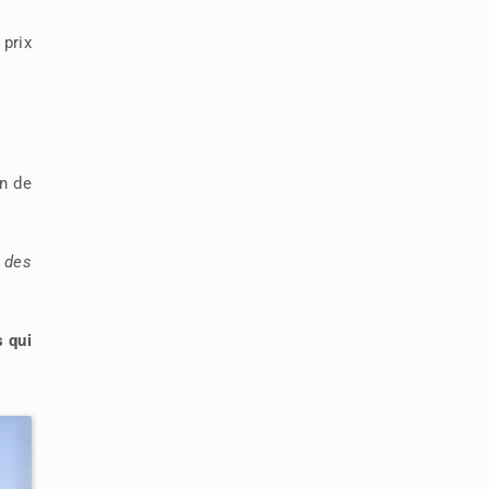
 prix
n de
 des
s qui