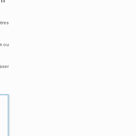
utres
en ou
sser