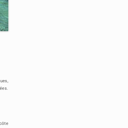
ques,
iées.
 côte