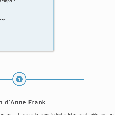
 temps ?
rena
n d’Anne Frank
traçant la vie de la jeune écrivaine juive ayant subie les atro