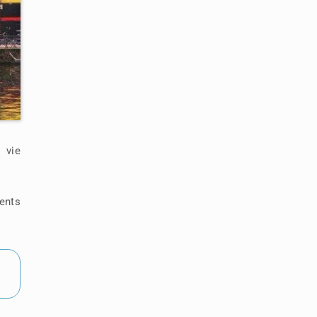
 vie
rents