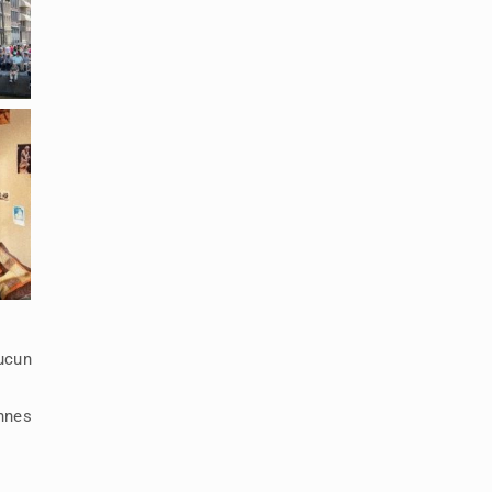
ucun
nnes