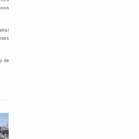
sous
ainsi
exes
p de