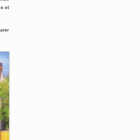
te et
ouver