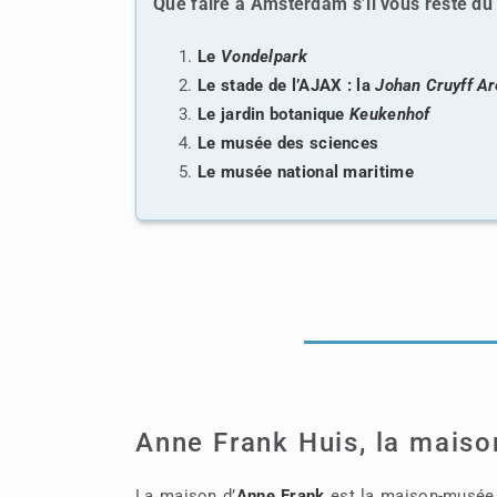
Que faire à Amsterdam s’il vous reste du
Le
Vondelpark
Le stade de l’AJAX : la
Johan Cruyff A
Le jardin botanique
Keukenhof
Le musée des sciences
Le musée national maritime
Anne Frank Huis, la maiso
La maison d’
Anne Frank
est la maison-musée re