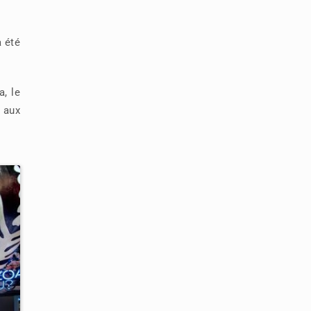
 été
, le
s aux