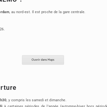
terdam
, au nord-est. Il est proche de la gare centrale.
 26.
Ouvrir dans Maps
erture
7h30
, y compris les samedi et dimanche.
di
à certaines périodes de l’année (automne-hiver hors périod