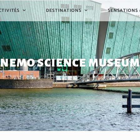
CTIVITÉS
DESTINATIONS
SENSATIONS
NEMO SCIENCE MUSEUM
AMSTERDAM
EUROPE
MUSÉES
NEMO Science Museum : Visite du musée des Sciences d