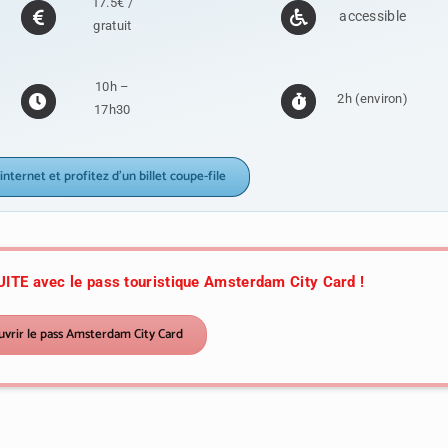
17.5€ /
accessible
gratuit
10h –
2h (environ)
17h30
internet et profitez d’un billet coupe-file
ITE avec le pass touristique Amsterdam City Card !
vrir le pass Amsterdam City Card