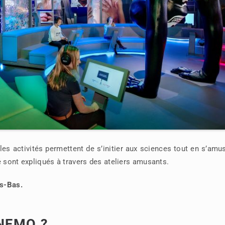
es activités permettent de s’initier aux sciences tout en s’amu
té sont expliqués à travers des ateliers amusants.
ys-Bas.
 NEMO ?