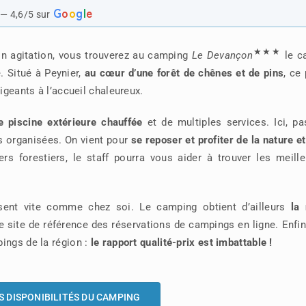
G
o
o
g
l
e
— 4,6/5 sur
★★★
n agitation, vous trouverez au camping
Le Devançon
le c
 Situé à Peynier,
au cœur d’une forêt de chênes et de pins
, ce 
igeants à l’accueil chaleureux.
e piscine extérieure chauffée
et de multiples services. Ici, pa
es organisées. On vient pour
se reposer et profiter de la nature e
s forestiers, le staff pourra vous aider à trouver les meille
sent vite comme chez soi. Le camping obtient d’ailleurs
la 
site de référence des réservations de campings en ligne. Enfin
ings de la région :
le rapport qualité-prix est imbattable !
S DISPONIBILITÉS DU CAMPING