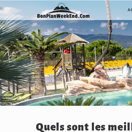
Passer
A
au
contenu
Quels sont les mei