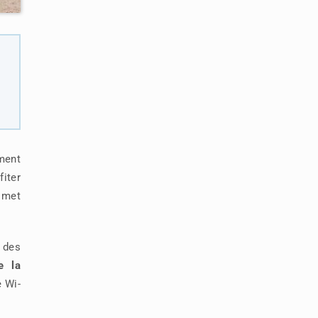
ment
fiter
 met
 des
e la
e Wi-