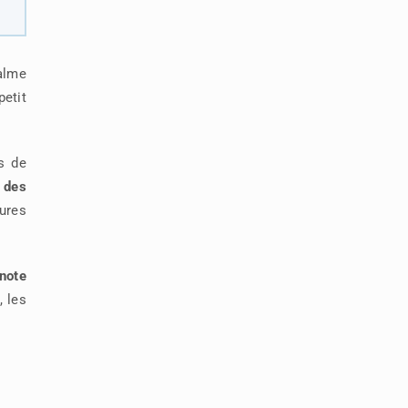
alme
petit
s de
t des
ures
note
, les