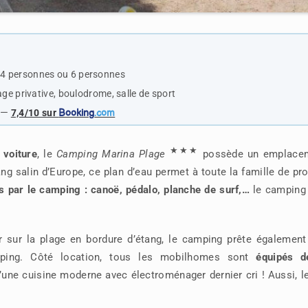
 4 personnes ou 6 personnes
age privative, boulodrome, salle de sport
—
7,4/10 sur
Booking
.com
★★★
 voiture
, le
Camping Marina Plage
possède un emplace
ang salin d’Europe, ce plan d’eau permet à toute la famille de pro
 par le camping : canoë, pédalo, planche de surf,…
le camping
r sur la plage en bordure d’étang, le camping prête également
mping. Côté location, tous les mobilhomes sont
équipés d
 d’une cuisine moderne avec électroménager dernier cri ! Aussi, l