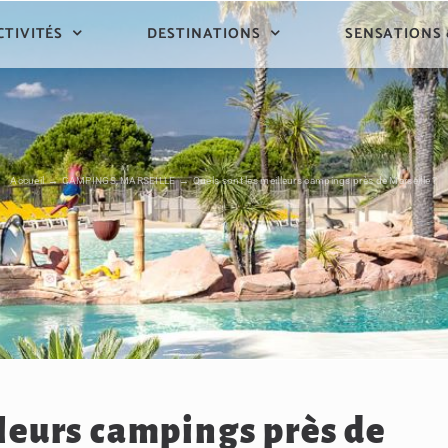
CTIVITÉS
DESTINATIONS
SENSATIONS
Accueil
CAMPINGS
MARSEILLE
Quels sont les meilleurs campings près de Marseille ?
lleurs campings près de