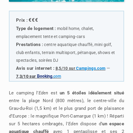
€€€
Prix
:
Type de logemen
t
:
mobil home, chalet,
emplacement tente et camping-cars
Prestations
:
centre aquatique chauffé, mini golf,
club enfants, terrain multisport, pétanque, shows et
spectacles, soirées DJ
Avis sur internet
:
—
8,5/10 sur
Campings.com
7,3/10 sur
Booking
.com
Le camping l’
Eden
est
un 5 étoiles idéalement situé
entre la plage Nord (800 mètres), le centre-ville du
Grau-du-Roi (1,5 km) et le plus grand port de plaisance
d’Europe : le magnifique Port-Camargue (1 km) ! Réparti
sur 5 hectares ombragés, l’
Eden
dispose d’
un espace
aquatique chauffé
avec 1 pentaglisse et ses 2