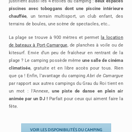
justifient aussi les 4 étoiles du camping :
deux espaces
piscines avec toboggans dont une piscine intérieure
chauffée
, un terrain multisport, un club enfant, des
terrains de boules, une scène de spectacles, etc…
La plage se trouve à 900 mètres et permet
la location
de bateaux à Port-Camargue
, de planches à voile ou de
kitesurf. Envie d’un peu de fraîcheur en rentrant de la
plage ? Le camping possède même
une salle de cinéma
climatisée
, gratuite et en libre accès pour tous. Rien
que ça ! Enfin, l’avantage du camping
Abri de Camargue
par rapport aux autres campings du Grau du Roi tient en
un mot : l’Annexe,
une piste de danse en plein air
animée par un DJ !
Parfait pour ceux qui aiment faire la
fête.
VOIR LES DISPONIBILITÉS DU CAMPING