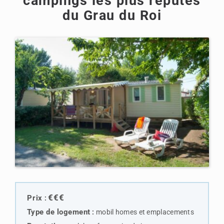
campings les plus réputés
du Grau du Roi
€€€
Prix
:
Type de logemen
t
:
mobil homes et emplacements