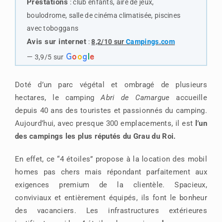
Prestations
:
club enfants, aire de jeux,
boulodrome, salle de cinéma climatisée, piscines
avec toboggans
Avis sur internet
:
8,2/10 sur
Campings.com
G
o
o
g
l
e
—
3,9/5 sur
Doté d’un parc végétal et ombragé de plusieurs
hectares, le camping
Abri de Camargue
accueille
depuis 40 ans des touristes et passionnés du camping.
Aujourd’hui, avec presque 300 emplacements, il est
l’un
des campings les plus réputés du Grau du Roi.
En effet, ce “4 étoiles” propose à la location des mobil
homes pas chers mais répondant parfaitement aux
exigences premium de la clientèle. Spacieux,
conviviaux et entièrement équipés, ils font le bonheur
des vacanciers. Les infrastructures extérieures