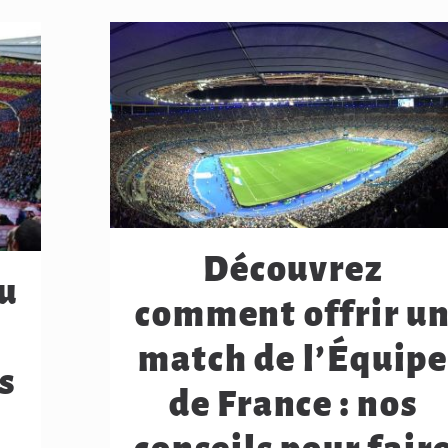
Découvrez
u
comment offrir u
match de l’Équip
s
de France : nos