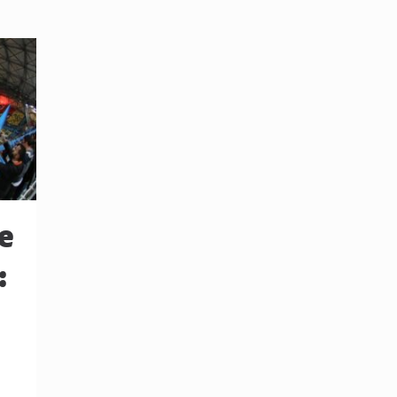
e
:
s