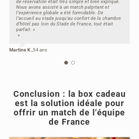
de réservation était très simple et bien expliqué.
visiter un peu Paris.”
Nous avons assisté à un match palpitant et
l’expérience globale a été formidable. De
Sébastien D.
,
34 ans
l’accueil au stade jusqu’au confort de la chambre
d’hôtel pas loin du Stade de France, tout était
parfait. »
»
Martine K.
,
54 ans
Conclusion : la box cadeau
est la solution idéale pour
offrir un match de l’équipe
de France