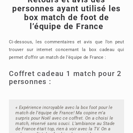
personnes ayant utilisé les
box match de foot de
l’équipe de France
Ci-dessous, les commentaires et avis que l’on peut
trouver sur internet concernant la box cadeau qui
permet d’offrir un match de l’équipe de France :
Coffret cadeau 1 match pour 2
personnes :
« Expérience incroyable avec la box foot pour le
“Grave content de la box pour le match de la
« Quand ma femme m’a offert cette box foot pour
match de l’équipe de France! Ma copine m’a
France. C’était un cadeau de ma team pour la fin
mon quarantième anniversaire, j’étais sceptique.
surpris pour Noël avec ce coffret. On a choisi le
de projet au travail. Facile booker, super
Mais quelle révélation ! La réservation était un
match, réservé sans souci. L’ambiance au Stade
emplacement dans le stade et l’expérience…
jeu d’enfant, et l’expérience globale, du périple en
de France était top, rien à voir avec la TV. On a
juste wow. Le bruit quand on marque, c’est autre
métro bondé de supporters jusqu’aux chants