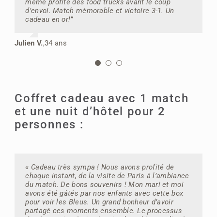
même profité des food trucks avant le coup
chose que sur la console ! Franchement, c’est un
patriotiques dans les gradins, a été sublime. À
d’envoi. Match mémorable et victoire 3-1. Un
bon cadeau pour un fan de foot. »
vivre absolument pour tout fan de foot ! »
cadeau en or!”
Maxime M.
Dominique H.
,
26 ans
,
56 ans
Julien V.
,
34 ans
Coffret cadeau avec 1 match
et une nuit d’hôtel pour 2
personnes :
« Cadeau très sympa ! Nous avons profité de
“Anniversaire de mariage inoubliable grâce à la
chaque instant, de la visite de Paris à l’ambiance
box foot ! Ma femme m’a surpris avec des billets
du match. De bons souvenirs ! Mon mari et moi
pour voir les Bleus et la nuit d’hôtel qui va avec.
avons été gâtés par nos enfants avec cette box
L’ambiance au Stade de France était familiale, et
pour voir les Bleus. Un grand bonheur d’avoir
l’hôtel qu’on a choisi avec la box était vraiment
partagé ces moments ensemble. Le processus
confortable. On a même pu en profiter pour