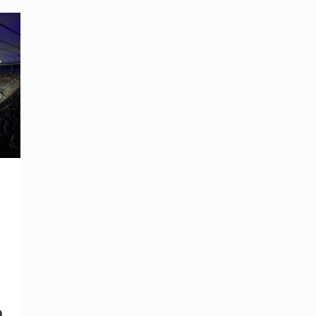
n
e
e