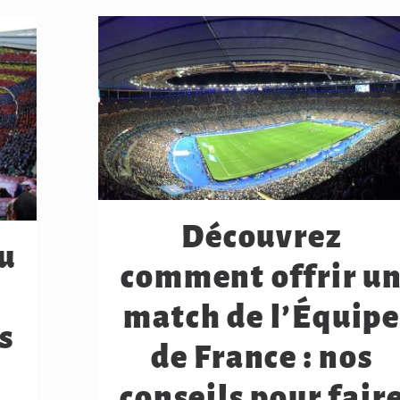
Découvrez
u
comment offrir u
match de l’Équip
s
de France : nos
conseils pour fair