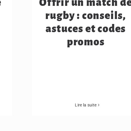
e
Offrir un match d
rugby : conseils,
astuces et codes
promos
Lire la suite