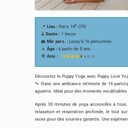
e
📍
Lieu :
Paris 14
(75)
⌛
Durée :
1 heure
👥
Nbr pers. :
jusqu’à 16 personnes
👦
Âge :
à partir de 8 ans
💬
Avis :
4,5
/
5
Découvrez le Puppy Yoga avec Puppy Love Yoga
🐾 Dans une ambiance intimiste de 16 particip
aguerris. Idéal pour des moments inoubliables 
Après 30 minutes de yoga accessible à tous, 
relaxation et respiration profonde, le tout s
races pour des sourires garantis. Une expérienc