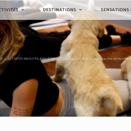
CTIVITÉS
DESTINATIONS
SENSATIONS
ÉS
ACTIVITÉS INSOLITES
BIEN-ÊTRE
PuppyYoga : où faire du yoga avec des chiots à Paris 