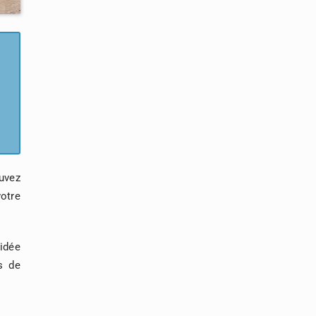
uvez
otre
idée
s de