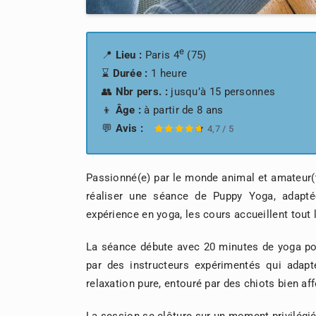
e
📍
Lieu :
Paris 4
(75)
⌛
Durée :
1 heure
👥
Nbr pers. :
jusqu’à 15 personnes
👦
Âge :
à partir de 8 ans
💬
Avis :
4,7
/
5
Passionné(e) par le monde animal et amateur(
réaliser une séance de Puppy Yoga, adapté
expérience en yoga, les cours accueillent tout
La séance débute avec 20 minutes de yoga po
par des instructeurs expérimentés qui adapt
relaxation pure, entouré par des chiots bien af