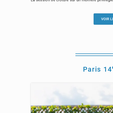
La session se clôture sur un moment privilégié
VOIR L
Paris 14