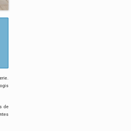
rie.
yogis
s de
entes