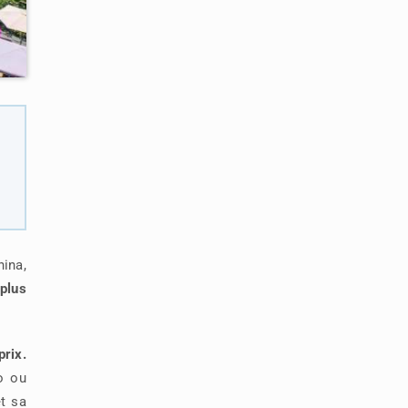
hina,
plus
prix.
o ou
et sa