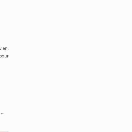
ien,
pour
n…