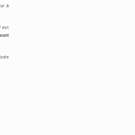
our à
l
est
sont
oute