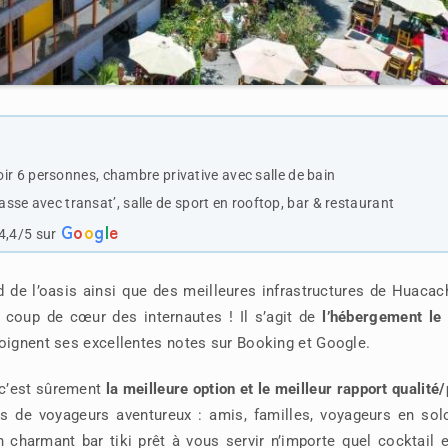
oir 6 personnes, chambre privative avec salle de bain
rrasse avec transat’, salle de sport en rooftop, bar & restaurant
G
o
o
g
l
e
4,4/5 sur
de l’oasis ainsi que des meilleures infrastructures de Huacac
 coup de cœur des internautes ! Il s’agit de
l’hébergement le 
oignent ses excellentes notes sur Booking et Google.
 c’est sûrement
la meilleure option et le meilleur rapport qualité/
s de voyageurs aventureux : amis, familles, voyageurs en sol
n charmant bar tiki prêt à vous servir n’importe quel cocktail 