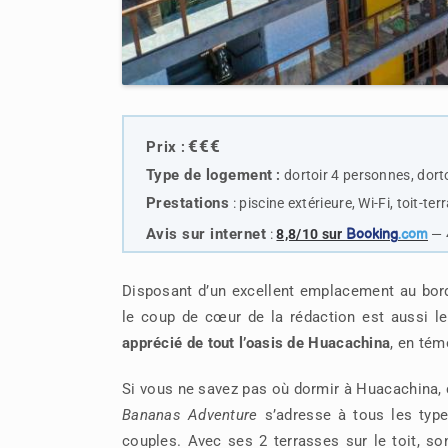
€€€
Prix
:
Type de logemen
t
:
dortoir 4 personnes, dort
Prestations
:
piscine extérieure, Wi-Fi, toit-te
Avis sur internet
:
8,8/10 sur
Booking
.com
— 
Disposant d’un excellent emplacement au bord 
le coup de cœur de la rédaction est aussi le
apprécié de tout l’oasis de Huacachina
, en tém
Si vous ne savez pas où dormir à Huacachina,
Bananas Adventure
s’adresse à tous les type
couples. Avec ses 2 terrasses sur le toit, so