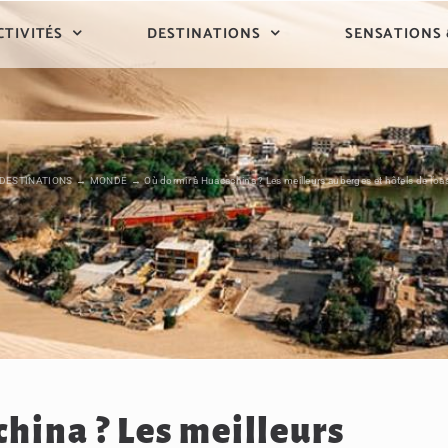
CTIVITÉS
DESTINATIONS
SENSATIONS
DESTINATIONS
MONDE
Où dormir à Huacachina ? Les meilleurs auberges et hôtels de l’oa
hina ? Les meilleurs