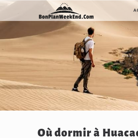
Passer
A
au
contenu
Accueil
Où dormir à Huacac