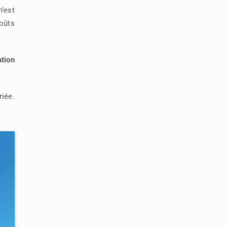
n’est
oûts
ation
riée.