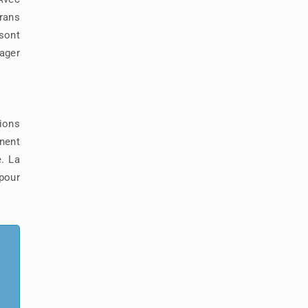
rans
sont
tager
ions
nnent
e. La
 pour