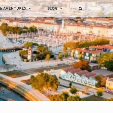
 & AVENTURES
BLOG
er un bateau moins cher