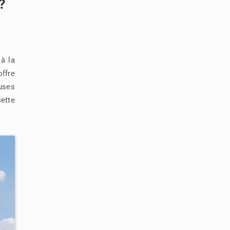
?
 à la
offre
uses
ette