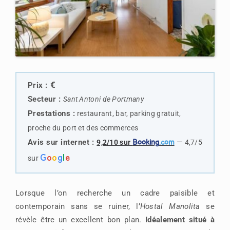
€
Prix :
Secteur :
Sant Antoni de Portmany
Prestations :
restaurant, bar, parking gratuit,
proche du port et des commerces
Avis sur internet :
—
9,2/10 sur
Booking
.com
4,7/5
G
o
o
g
l
e
sur
Lorsque l’on recherche un cadre paisible et
contemporain sans se ruiner, l’
Hostal Manolita
se
révèle être un excellent bon plan.
Idéalement situé à