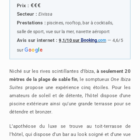
€€€
Prix :
Secteur :
Eivissa
Prestations :
piscines, rooftop, bar à cocktails,
salle de sport, vue sur la mer, navette aéroport
Avis sur internet :
—
9,1/10 sur
Booking
.com
4,6/5
G
o
o
g
l
e
sur
Niché sur les rives scintillantes d’Ibiza,
à seulement 20
mètres de la plage de sable fin
, le somptueux
One Ibiza
Suites
propose une expérience cinq étoiles. Pour les
amateurs de soleil et de détente, l’hôtel dispose d’une
piscine extérieure ainsi qu’une grande terrasse pour se
détendre et bronzer.
L’apothéose du luxe se trouve au toit-terrasse de
l’hôtel, qui dispose d’un bar au look soigné et d’une vue