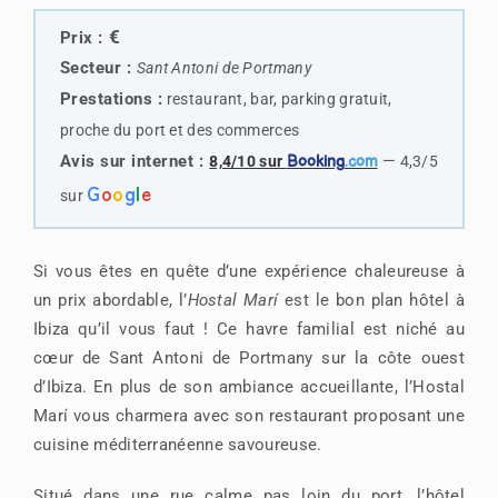
€
Prix :
Secteur :
Sant Antoni de Portmany
Prestations :
restaurant, bar, parking gratuit,
proche du port et des commerces
Avis sur internet :
—
8,4/10 sur
Booking
.com
4,3/5
G
o
o
g
l
e
sur
Si vous êtes en quête d’une expérience chaleureuse à
un prix abordable, l’
Hostal Marí
est le bon plan hôtel à
Ibiza qu’il vous faut ! Ce havre familial est niché au
cœur de Sant Antoni de Portmany sur la côte ouest
d’Ibiza. En plus de son ambiance accueillante, l’Hostal
Marí vous charmera avec son restaurant proposant une
cuisine méditerranéenne savoureuse.
Situé dans une rue calme pas loin du port, l’hôtel