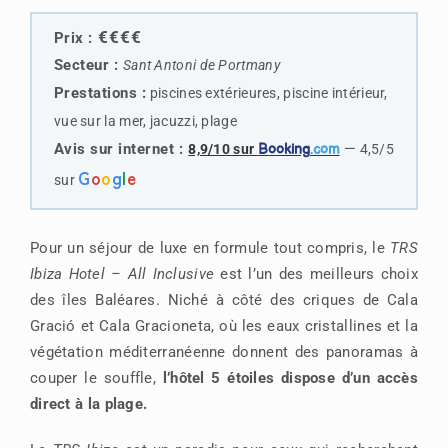
€€€€
Prix :
Secteur :
Sant Antoni de Portmany
Prestations :
piscines extérieures, piscine intérieur,
vue sur la mer, jacuzzi, plage
Avis sur internet :
—
8,9/10 sur
Booking
.com
4,5/5
G
o
o
g
l
e
sur
Pour un séjour de luxe en formule tout compris, le
TRS
Ibiza Hotel – All Inclusive
est l’un des meilleurs choix
des îles Baléares. Niché à côté des criques de Cala
Gració et Cala Gracioneta, où les eaux cristallines et la
végétation méditerranéenne donnent des panoramas à
couper le souffle,
l’hôtel 5 étoiles dispose d’un accès
direct à la plage.