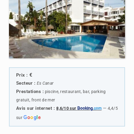
€
Prix :
Secteur :
Es Canar
Prestations :
piscine, restaurant, bar, parking
gratuit, front de mer
Avis sur internet :
—
8,6/10 sur
Booking
.com
4,4/5
G
o
o
g
l
e
sur