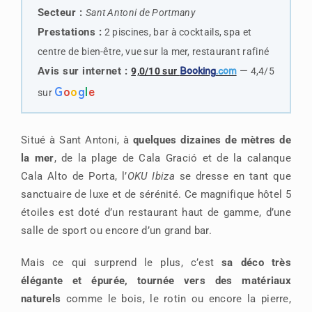
Secteur :
Sant Antoni de Portmany
Prestations :
2 piscines, bar à cocktails, spa et
centre de bien-être, vue sur la mer, restaurant rafiné
Avis sur internet :
—
9,0/10 sur
Booking
.com
4,4/5
G
o
o
g
l
e
sur
Situé à Sant Antoni, à
quelques dizaines de mètres de
la mer
, de la plage de Cala Gració et de la calanque
Cala Alto de Porta, l’
OKU Ibiza
se dresse en tant que
sanctuaire de luxe et de sérénité. Ce magnifique hôtel 5
étoiles est doté d’un restaurant haut de gamme, d’une
salle de sport ou encore d’un grand bar.
Mais ce qui surprend le plus, c’est
sa déco très
élégante et épurée, tournée vers des matériaux
naturels
comme le bois, le rotin ou encore la pierre,