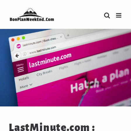
Passer
au
contenu
LastMinute.com :