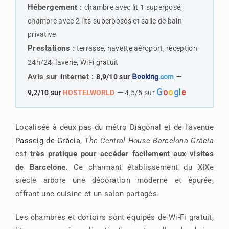
Hébergement :
chambre avec lit 1 superposé,
chambre avec 2 lits superposés et salle de bain
privative
Prestations :
terrasse, navette aéroport, réception
24h/24, laverie, WiFi gratuit
Avis sur internet :
—
8,9/10 sur
Booking
.com
G
o
o
g
l
e
—
9,2/10 sur
HOSTELWORLD
4,5/5 sur
Localisée à deux pas du métro Diagonal et de l’avenue
Passeig de Gràcia
,
The Central House Barcelona Gràcia
est
très pratique pour accéder facilement aux visites
de Barcelone.
Ce charmant établissement du XIXe
siècle arbore une décoration moderne et épurée,
offrant une cuisine et un salon partagés.
Les chambres et dortoirs sont équipés de Wi-Fi gratuit,