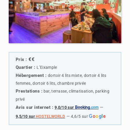
€€
Prix :
Quartier :
L’Eixample
Hébergement :
dortoir 4 lits mixte, dortoir 4 lits
femmes, dortoir 6 lits, chambre privée
Prestations :
bar, terrasse, climatisation, parking
privé
Avis sur internet :
—
9,0/10 sur
Booking
.com
G
o
o
g
l
e
—
9,5/10 sur
HOSTELWORLD
4,6/5 sur