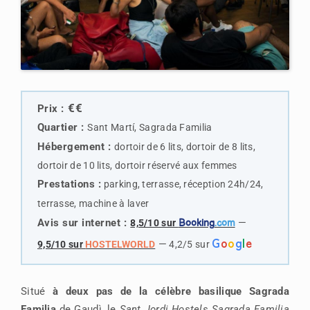
€€
Prix :
Quartier :
Sant Martí, Sagrada Familia
Hébergement :
dortoir de 6 lits, dortoir de 8 lits,
dortoir de 10 lits, dortoir réservé aux femmes
Prestations :
parking, terrasse, réception 24h/24,
terrasse, machine à laver
Avis sur internet :
—
8,5/10 sur
Booking
.com
G
o
o
g
l
e
—
9,5/10 sur
HOSTELWORLD
4,2/5 sur
Situé
à deux pas de la célèbre basilique Sagrada
Familia
de Gaudì, le
Sant Jordi Hostels Sagrada Familia