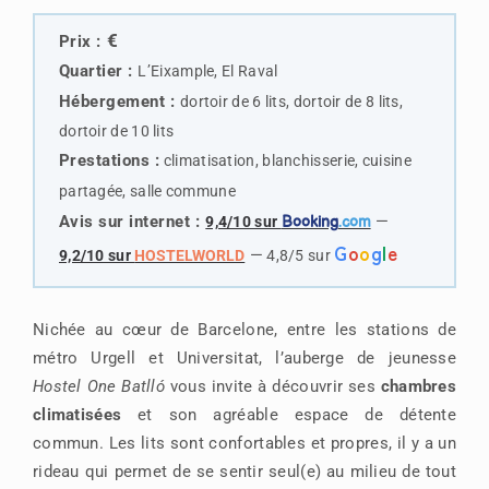
€
Prix :
Quartier :
L’Eixample, El Raval
Hébergement :
dortoir de 6 lits, dortoir de 8 lits,
dortoir de 10 lits
Prestations :
climatisation, blanchisserie, cuisine
partagée, salle commune
Avis sur internet :
—
9,4/10 sur
Booking
.com
G
o
o
g
l
e
—
9,2/10 sur
HOSTELWORLD
4,8/5 sur
Nichée au cœur de Barcelone, entre les stations de
métro Urgell et Universitat, l’auberge de jeunesse
Hostel One Batlló
vous invite à découvrir ses
chambres
climatisées
et son agréable espace de détente
commun. Les lits sont confortables et propres, il y a un
rideau qui permet de se sentir seul(e) au milieu de tout