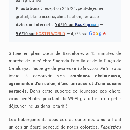
bain privative
Prestations :
réception 24h/24, petit-déjeuner
gratuit, blanchisserie, climatisation, terrasse
Avis sur internet :
—
9,0/10 sur
Booking
.com
G
o
o
g
l
e
—
9,6/10 sur
HOSTELWORLD
4,7/5 sur
Située en plein cœur de Barcelone, à 15 minutes de
marche de la célèbre Sagrada Familia et de la Plaça de
Catalunya, l’auberge de jeunesse
Fabrizzio’s Petit
vous
invite à découvrir son
ambiance chaleureuse,
agrémentée d’un salon, d’une terrasse et d’une cuisine
partagés.
Dans cette auberge de jeunesse pas chère,
vous bénéficiez pourtant du Wi-Fi gratuit et d’un petit-
déjeuner inclus dans le tarif !
Les hébergements spacieux et contemporains offrent
un design épuré ponctué de notes colorées.
Fabrizzio’s