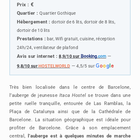
€
Prix :
Quartier :
Quartier Gothique
Hébergement :
dortoir de 6 lits, dortoir de 8 lits,
dortoir de 10 lits
Prestations :
bar, Wifi gratuit, cuisine, réception
24h/24, ventilateur de plafond
Avis sur internet :
—
8,9/10 sur
Booking
.com
G
o
o
g
l
e
—
9,8/10 sur
HOSTELWORLD
4,5/5 sur
Très bien localisée dans le centre de Barcelone,
l’auberge de jeunesse
Itaca Hostel
se trouve dans une
petite ruelle tranquille, entourée de Las Ramblas, la
Plaça de Catalunya ainsi que de la Cathédrale de
Barcelone. La situation géographique est idéale pour
profiter de Barcelone. Grâce à son emplacement
central,
l’auberge est à quelques minutes de marche