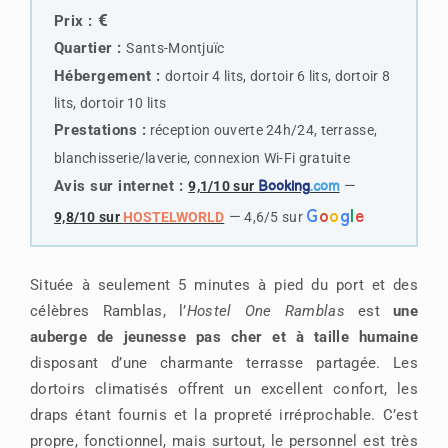
€
Prix :
Quartier :
Sants-Montjuïc
Hébergement :
dortoir 4 lits, dortoir 6 lits, dortoir 8
lits, dortoir 10 lits
Prestations :
réception ouverte 24h/24, terrasse,
blanchisserie/laverie, connexion Wi-Fi gratuite
Avis sur internet :
—
9,1/10 sur
Booking
.com
G
o
o
g
l
e
—
9,8/10 sur
HOSTELWORLD
4,6/5 sur
Située à seulement 5 minutes à pied du port et des
célèbres Ramblas, l’
Hostel One Ramblas
est
une
auberge de jeunesse pas cher et à taille humaine
disposant d’une charmante terrasse partagée. Les
dortoirs climatisés offrent un excellent confort, les
draps étant fournis et la propreté irréprochable. C’est
propre, fonctionnel, mais surtout, le personnel est très