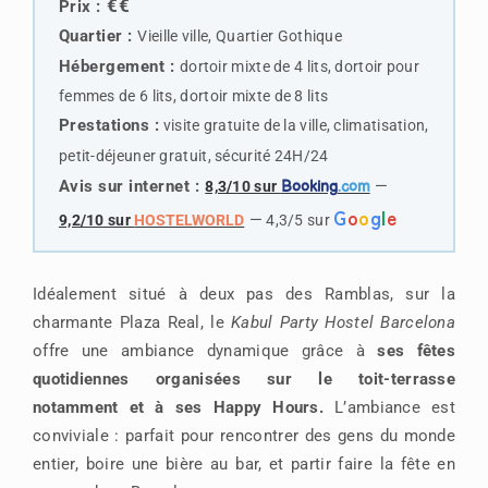
€€
Prix :
Quartier :
Vieille ville, Quartier Gothique
Hébergement :
dortoir mixte de 4 lits, dortoir pour
femmes de 6 lits, dortoir mixte de 8 lits
Prestations :
visite gratuite de la ville, climatisation,
petit-déjeuner gratuit‎, sécurité 24H/24
Avis sur internet :
—
8,3/10 sur
Booking
.com
G
o
o
g
l
e
—
9,2/10 sur
HOSTELWORLD
4,3/5 sur
Idéalement situé à deux pas des Ramblas, sur la
charmante Plaza Real, le
Kabul Party Hostel Barcelona
offre une ambiance dynamique grâce à
ses fêtes
quotidiennes organisées sur le toit-terrasse
notamment et à ses Happy Hours.
L’ambiance est
conviviale : parfait pour rencontrer des gens du monde
entier, boire une bière au bar, et partir faire la fête en