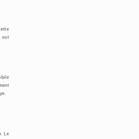
ette
 est
bile
gnent
ye.
n. Le