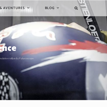
 & AVENTURES
BLOG
ence
mulation rallye du Futuroscope