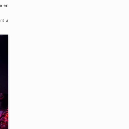
ce en
nt à