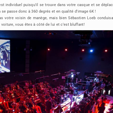
st individuel puisqu’il se trouve dans votre casque et se dépla
n se passe donc à 360 degrés et en qualité d’image 6K !
pas votre voisin de manège, mais bien Sébastien Loeb conduisa
voiture, vous êtes à côté de lui et c’est bluffant!