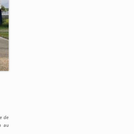
le de
n au