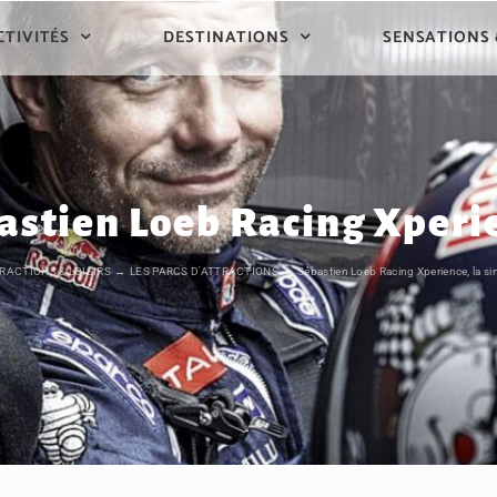
CTIVITÉS
DESTINATIONS
SENSATIONS
astien Loeb Racing Xperi
RACTIONS & LOISIRS
LES PARCS D'ATTRACTIONS
Sébastien Loeb Racing Xperience, la si