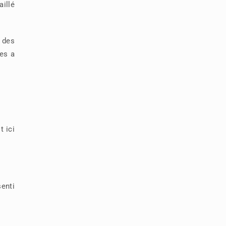
aillé
 des
ges a
t ici
senti