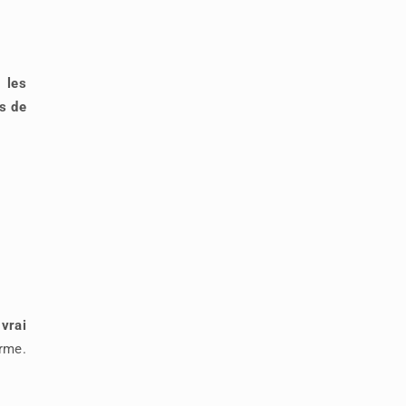
 les
ns de
 vrai
orme.