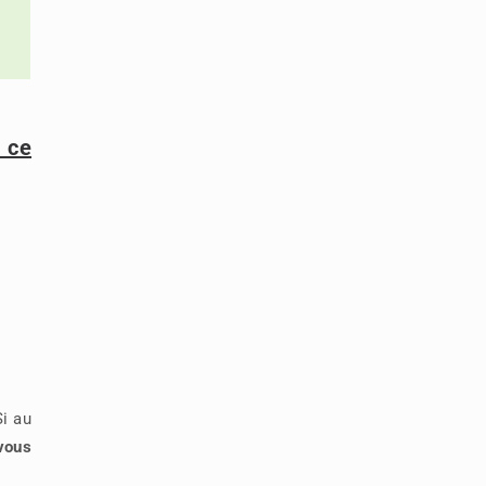
 ce
i au
vous