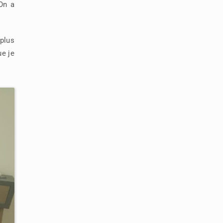
On a
plus
ue je